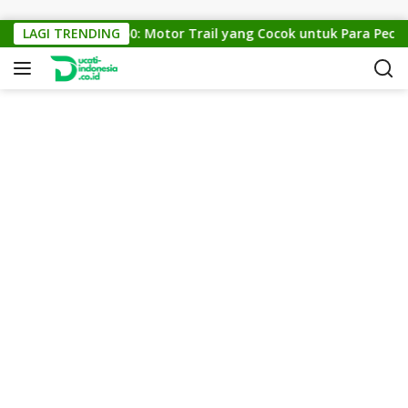
Skip to content
KTM Cross 150: Motor Trail yang Cocok untuk Para Pecinta 
LAGI TRENDING