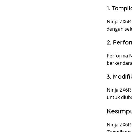
1. Tampi
Ninja ZX6R
dengan sel
2. Perfo
Performa N
berkendara
3. Modif
Ninja ZX6R 
untuk diub
Kesimp
Ninja ZX6R 
Tampilanny