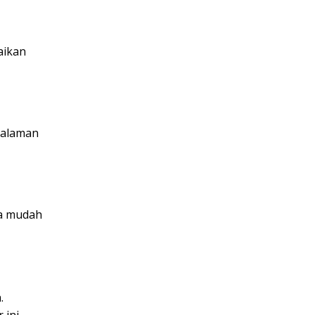
aikan
galaman
ga mudah
.
 ini