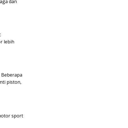
naga dan
t
r lebih
. Beberapa
ti piston,
motor sport