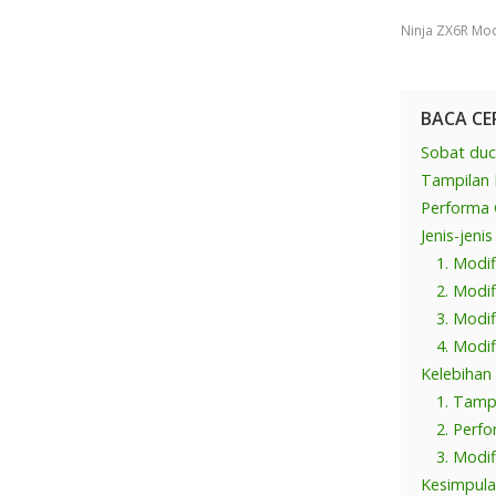
Ninja ZX6R Mod
BACA CE
Sobat duca
Tampilan 
Performa 
Jenis-jeni
1. Modif
2. Modif
3. Modif
4. Modif
Kelebihan
1. Tamp
2. Perf
3. Modi
Kesimpul