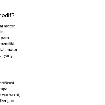
Modif?
nai motor
ini
 para
memiliki
alah motor
tur yang
difikasi
rapa
 warna cat,
. Dengan