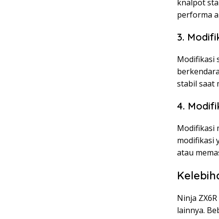
knalpot st
performa a
3. Modifi
Modifikasi
berkendara
stabil saat
4. Modifi
Modifikasi
modifikasi
atau memasa
Kelebih
Ninja ZX6R
lainnya. Be