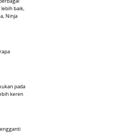
berbagai
lebih baik,
, Ninja
erapa
akukan pada
ebih keren
mengganti