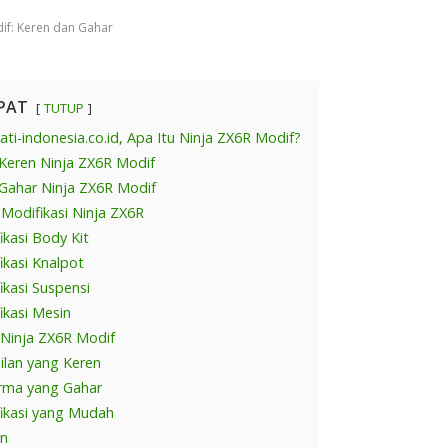
if: Keren dan Gahar
PAT
TUTUP
ti-indonesia.co.id, Apa Itu Ninja ZX6R Modif?
Keren Ninja ZX6R Modif
Gahar Ninja ZX6R Modif
s Modifikasi Ninja ZX6R
ikasi Body Kit
ikasi Knalpot
ikasi Suspensi
ikasi Mesin
 Ninja ZX6R Modif
ilan yang Keren
orma yang Gahar
fikasi yang Mudah
an