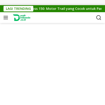
Skip to content
LAGI TRENDING
KTM Cross 150: Motor Trail yang Cocok untuk Para P