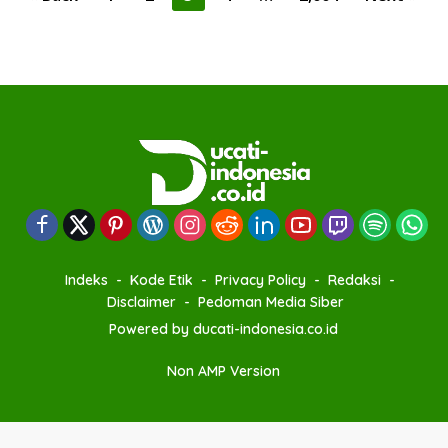
o
s
t
s
p
a
g
i
n
a
Indeks
Kode Etik
Privacy Policy
Redaksi
t
Disclaimer
Pedoman Media Siber
i
Powered by ducati-indonesia.co.id
o
Non AMP Version
n