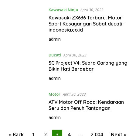
Kawasaki Ninja
April 30, 2023
Kawasaki ZX636 Terbaru: Motor
Sport Kesayangan Sobat ducati-
indonesia.co.id
admin
Ducati
April 30, 2023
SC Project V4: Suara Garang yang
Bikin Hati Berdebar
admin
Motor
April 30, 2023
ATV Motor Off Road: Kendaraan
Seru dan Penuh Tantangan
admin
P
« Back
1
2
3
4
…
2,004
Next »