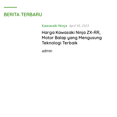
D
BERITA TERBARU
u
c
Kawasaki Ninja
April 30, 2023
a
Harga Kawasaki Ninja ZX-RR,
t
Motor Balap yang Mengusung
i
Teknologi Terbaik
I
admin
n
d
o
n
e
s
i
a