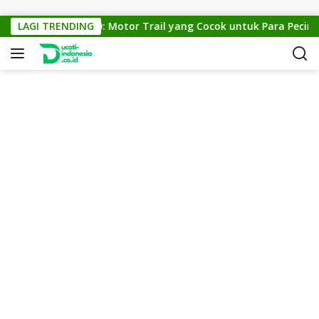
Skip to content
KTM Cross 150: Motor Trail yang Cocok untuk Para Pecinta O
LAGI TRENDING