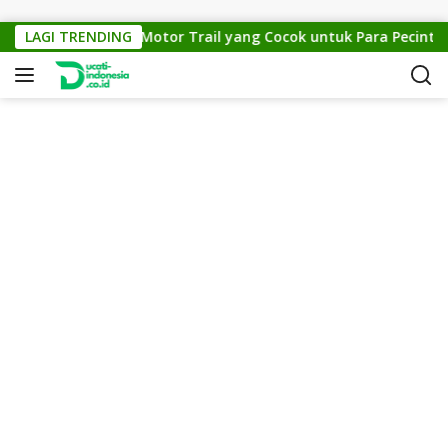
Skip to content
KTM Cross 150: Motor Trail yang Cocok untuk Para Pecinta Off
LAGI TRENDING