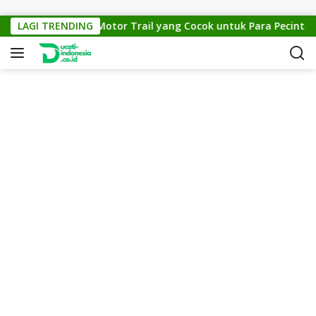
Skip to content
KTM Cross 150: Motor Trail yang Cocok untuk Para Pecinta Off
LAGI TRENDING