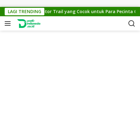
Skip to content
 Cross 150: Motor Trail yang Cocok untuk Para Pecinta Off-Roa
LAGI TRENDING