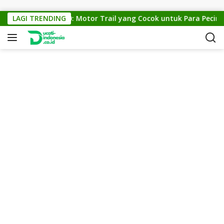
Skip to content
KTM Cross 150: Motor Trail yang Cocok untuk Para Pecinta O
LAGI TRENDING