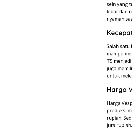
sein yang t
lebar dan 
nyaman saa
Kecepa
Salah satu 
mampu menc
T5 menjadi 
juga memil
untuk melew
Harga 
Harga Vespa
produksi m
rupiah. Se
juta rupiah.