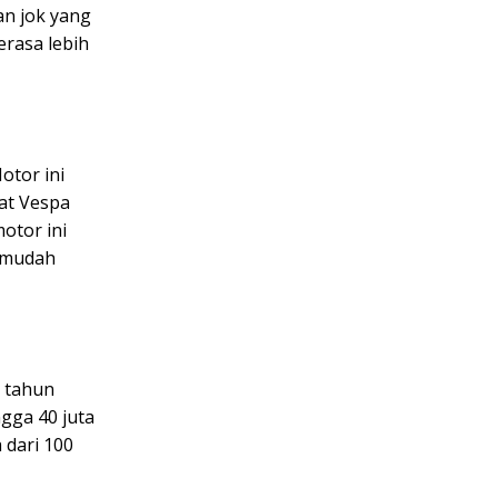
gan jok yang
rasa lebih
otor ini
at Vespa
motor ini
h mudah
n tahun
gga 40 juta
 dari 100