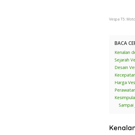
Vespa T5: Moto
BACA CE
Kenalan d
Sejarah V
Desain Ve
Kecepata
Harga Ve
Perawata
Kesimpul
Sampai 
Kenalan