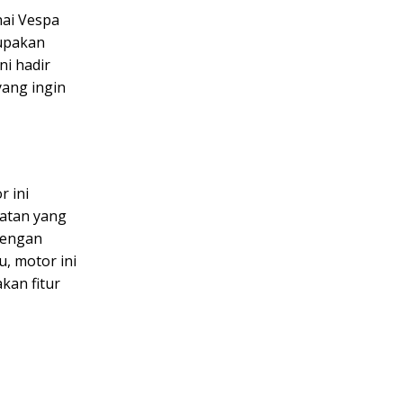
nai Vespa
rupakan
ni hadir
yang ingin
r ini
patan yang
 dengan
, motor ini
kan fitur