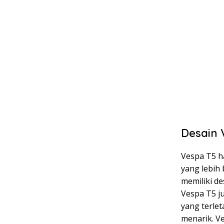
Desain 
Vespa T5 ha
yang lebih
memiliki de
Vespa T5 j
yang terle
menarik. V