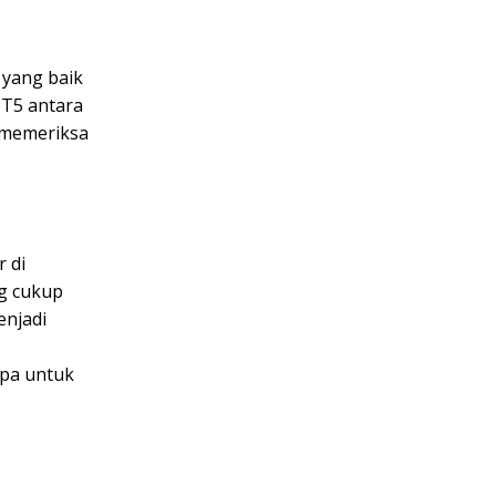
 yang baik
 T5 antara
n memeriksa
 di
ng cukup
enjadi
upa untuk