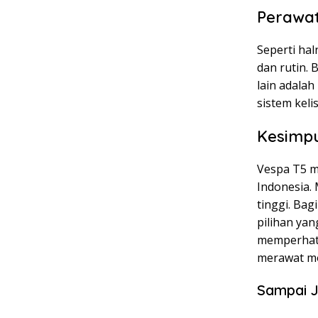
Perawa
Seperti ha
dan rutin.
lain adalah
sistem kelis
Kesimp
Vespa T5 m
Indonesia.
tinggi. Bag
pilihan ya
memperhatik
merawat mo
Sampai J