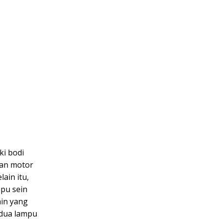
ki bodi
pan motor
ain itu,
pu sein
ain yang
 dua lampu