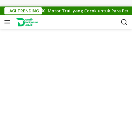
Skip to content
KTM Cross 150: Motor Trail yang Cocok untuk Para Pecinta 
LAGI TRENDING