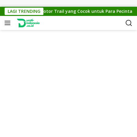
Skip to content
TM Cross 150: Motor Trail yang Cocok untuk Para Pecinta Off-R
LAGI TRENDING