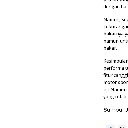
dengan har
Namun, sep
kekurangan
bakarnya y
namun untu
bakar.
Kesimpulan
performa te
fitur cangg
motor sport
ini. Namun
yang relatif
Sampai J