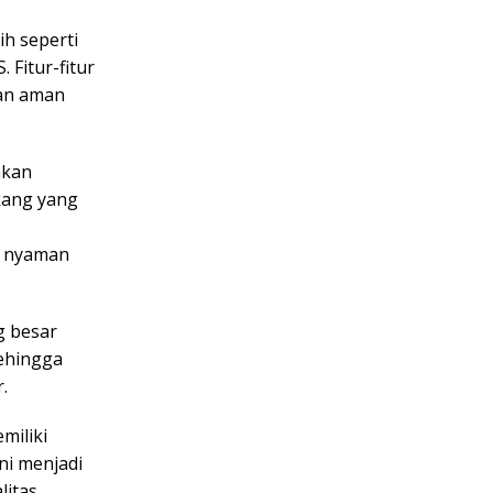
ih seperti
 Fitur-fitur
an aman
akan
kang yang
up nyaman
g besar
sehingga
.
miliki
ni menjadi
litas