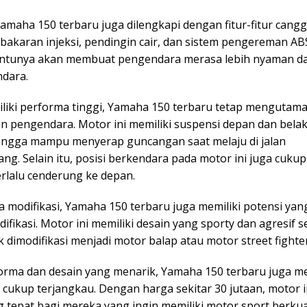
 Yamaha 150 terbaru juga dilengkapi dengan fitur-fitur cangg
akaran injeksi, pendingin cair, dan sistem pengereman ABS.
entunya akan membuat pengendara merasa lebih nyaman d
ndara.
liki performa tinggi, Yamaha 150 terbaru tetap mengutam
 pengendara. Motor ini memiliki suspensi depan dan bela
ngga mampu menyerap guncangan saat melaju di jalan
ng. Selain itu, posisi berkendara pada motor ini juga cuk
erlalu cenderung ke depan.
a modifikasi, Yamaha 150 terbaru juga memiliki potensi yan
ifikasi. Motor ini memiliki desain yang sporty dan agresif 
 dimodifikasi menjadi motor balap atau motor street fighter
forma dan desain yang menarik, Yamaha 150 terbaru juga me
cukup terjangkau. Dengan harga sekitar 30 jutaan, motor i
g tepat bagi mereka yang ingin memiliki motor sport berkua