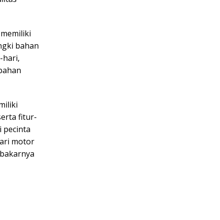
memiliki
angki bahan
-hari,
 bahan
iliki
rta fitur-
i pecinta
dari motor
 bakarnya