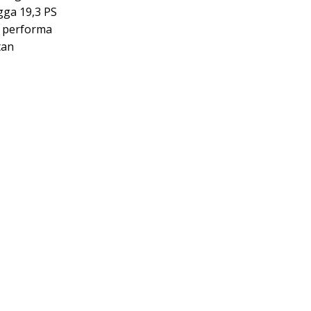
gga 19,3 PS
n performa
tan