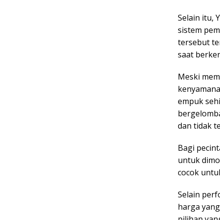
Selain itu,
sistem pemb
tersebut t
saat berke
Meski memi
kenyamanan
empuk sehi
bergelomba
dan tidak t
Bagi pecint
untuk dimod
cocok untuk
Selain per
harga yang 
pilihan yan