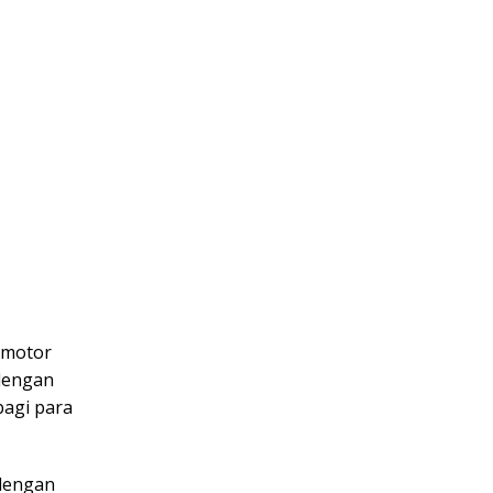
g motor
 dengan
bagi para
 dengan