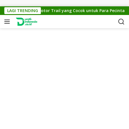
Skip to content
TM Cross 150: Motor Trail yang Cocok untuk Para Pecinta Off-
LAGI TRENDING