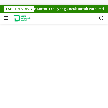
Skip to content
KTM Cross 150: Motor Trail yang Cocok untuk Para Pecinta O
LAGI TRENDING