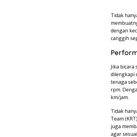
Tidak hanya
membuatnya
dengan kece
canggih sep
Perfor
Jika bicara
dilengkapi
tenaga seb
rpm. Denga
km/jam.
Tidak hany
Team (KRT)
juga memba
agar sesuai