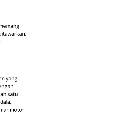
i memang
ditawarkan.
n
en yang
Dengan
lah satu
dala,
emar motor