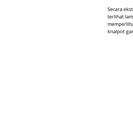
Secara ekst
terlihat la
memperliha
knalpot gan