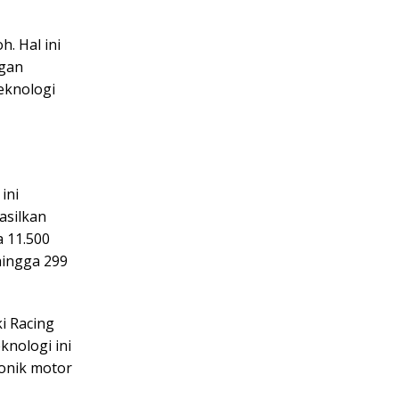
. Hal ini
ngan
teknologi
ini
asilkan
a 11.500
hingga 299
i Racing
knologi ini
ronik motor