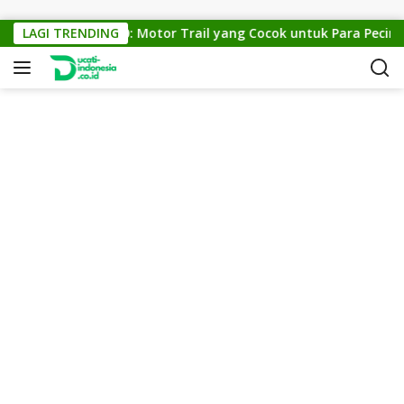
Skip to content
KTM Cross 150: Motor Trail yang Cocok untuk Para Pecinta O
LAGI TRENDING