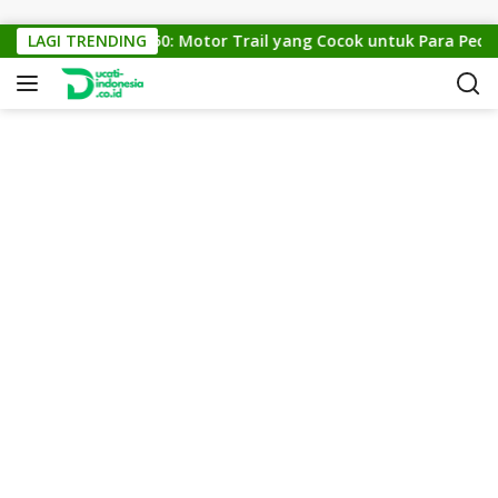
Skip to content
LAGI TRENDING
KTM Cross 150: Motor Trail yang Cocok untuk Para Pecinta