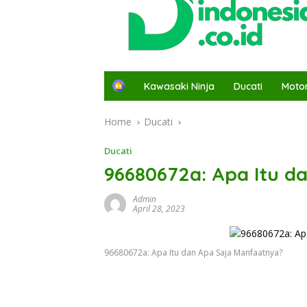
H
Kawasaki Ninja
Ducati
Moto
o
m
Home
Ducati
e
Ducati
96680672a: Apa Itu d
Admin
April 28, 2023
96680672a: Apa Itu dan Apa Saja Manfaatnya?