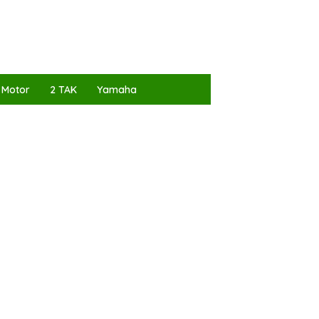
 Motor
2 TAK
Yamaha