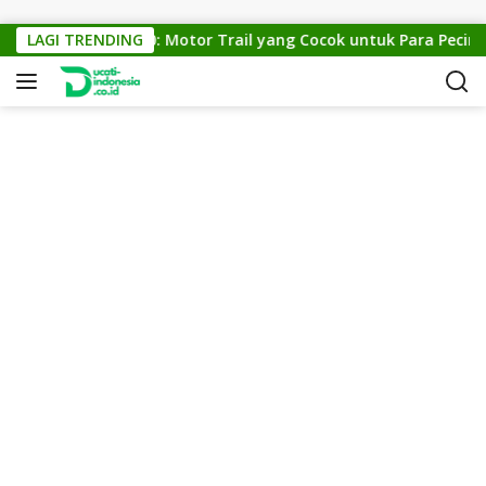
Skip to content
KTM Cross 150: Motor Trail yang Cocok untuk Para Pecinta O
LAGI TRENDING