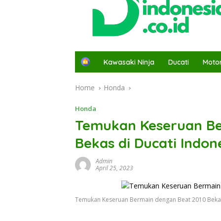
H
Kawasaki Ninja
Ducati
Moto
o
m
Home
Honda
e
Honda
Temukan Keseruan Be
Bekas di Ducati Indon
Admin
April 25, 2023
Temukan Keseruan Bermain dengan Beat 2010 Bekas