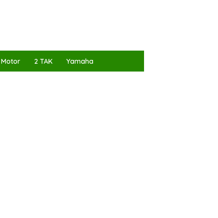
 Motor
2 TAK
Yamaha