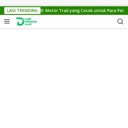
Skip to content
LAGI TRENDING
KTM Cross 150: Motor Trail yang Cocok untuk Para Pecinta