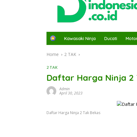
H
Kawasaki Ninja
Ducati
Moto
o
m
Home
2 TAK
e
2 TAK
Daftar Harga Ninja 2
Admin
April 30, 2023
Daftar Harga Ninja 2 Tak Bekas