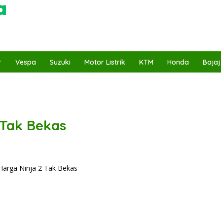
r
Vespa
Suzuki
Motor Listrik
KTM
Honda
Bajaj
 Tak Bekas