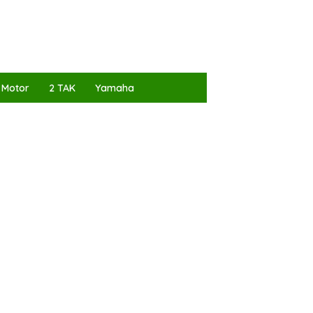
 Motor
2 TAK
Yamaha