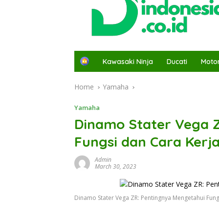
H
Kawasaki Ninja
Ducati
Moto
o
m
Home
Yamaha
e
Yamaha
Dinamo Stater Vega 
Fungsi dan Cara Kerj
Admin
March 30, 2023
Dinamo Stater Vega ZR: Pentingnya Mengetahui Fung