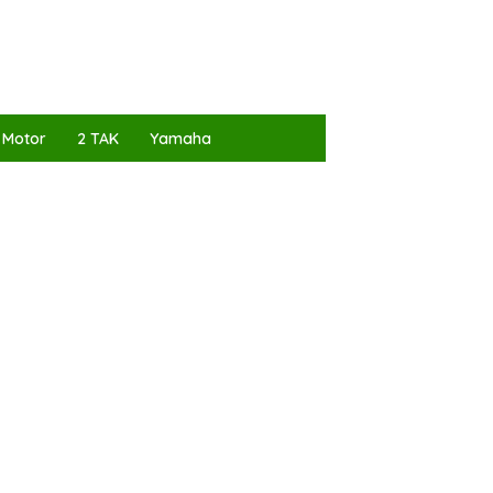
 Motor
2 TAK
Yamaha