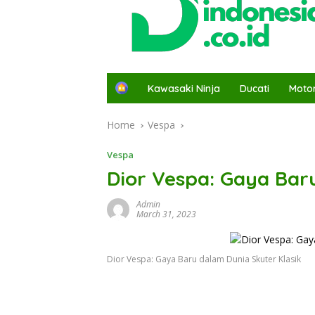
H
Kawasaki Ninja
Ducati
Moto
o
m
Home
Vespa
e
Vespa
Dior Vespa: Gaya Bar
Admin
March 31, 2023
Dior Vespa: Gaya Baru dalam Dunia Skuter Klasik