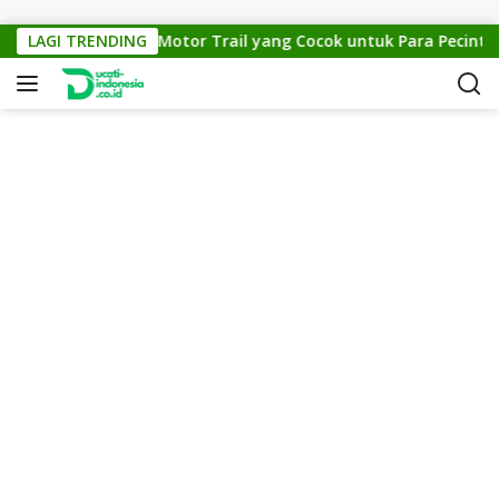
Skip to content
KTM Cross 150: Motor Trail yang Cocok untuk Para Pecinta Off
LAGI TRENDING