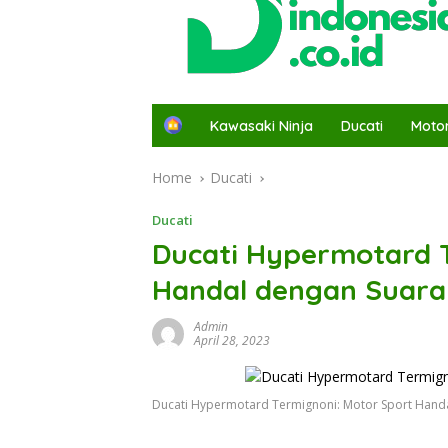
H
Kawasaki Ninja
Ducati
Moto
o
m
Home
Ducati
e
Ducati
Ducati Hypermotard T
Handal dengan Suara
Admin
April 28, 2023
Ducati Hypermotard Termignoni: Motor Sport Hand