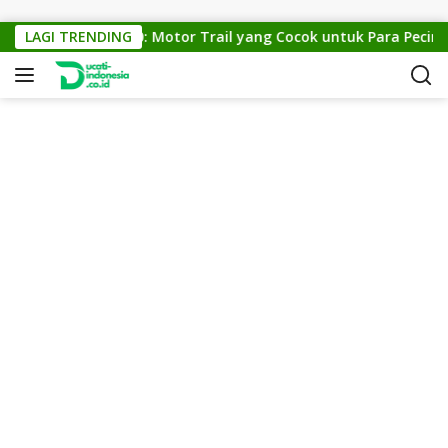
Skip to content
KTM Cross 150: Motor Trail yang Cocok untuk Para Pecinta O
LAGI TRENDING