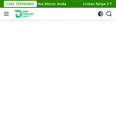
Skip
ingkatkan Performa Motor Anda
LAGI TRENDING
Cicilan Ninja 2 Tak: S
to
content