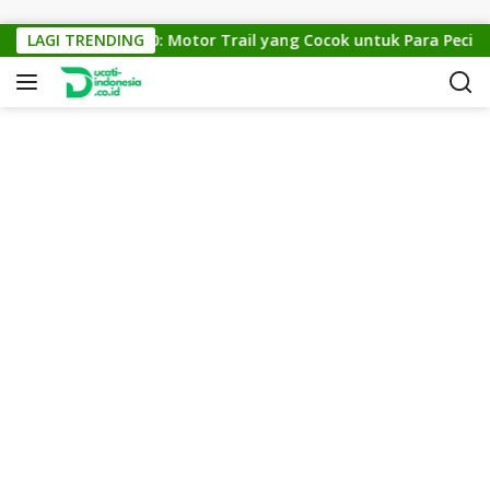
Skip to content
KTM Cross 150: Motor Trail yang Cocok untuk Para Pecinta O
LAGI TRENDING