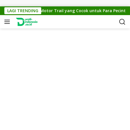
Skip to content
KTM Cross 150: Motor Trail yang Cocok untuk Para Pecinta Of
LAGI TRENDING