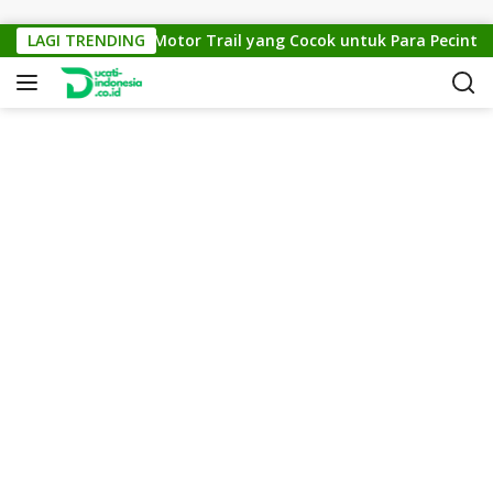
Skip to content
KTM Cross 150: Motor Trail yang Cocok untuk Para Pecinta Of
LAGI TRENDING