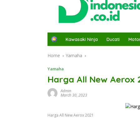
H
Kawasaki Ninja
Ducati
Moto
o
m
Home
Yamaha
e
Yamaha
Harga All New Aerox 
Admin
March 30, 2023
Harga All New Aerox 2021