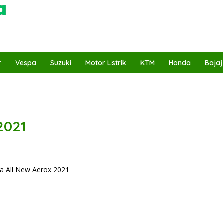
r
Vespa
Suzuki
Motor Listrik
KTM
Honda
Bajaj
2021