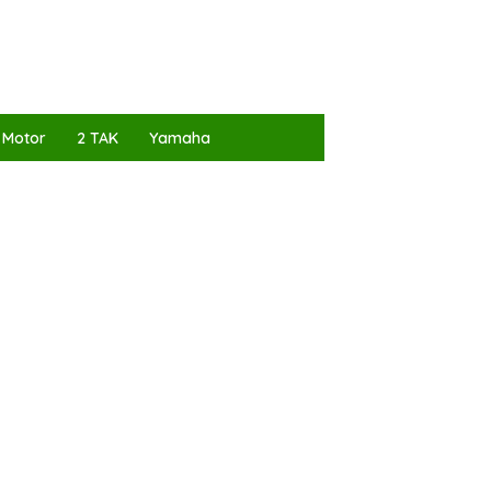
 Motor
2 TAK
Yamaha