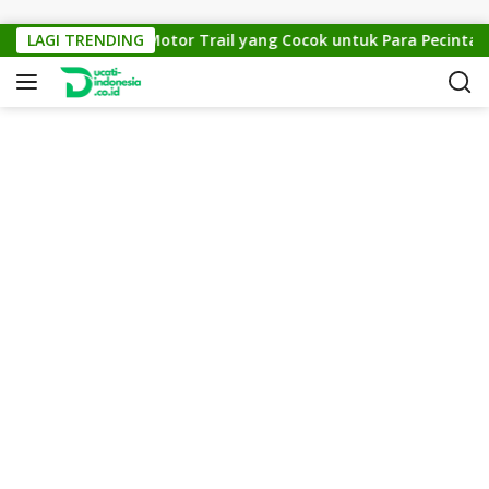
Skip to content
KTM Cross 150: Motor Trail yang Cocok untuk Para Pecinta Off-
LAGI TRENDING