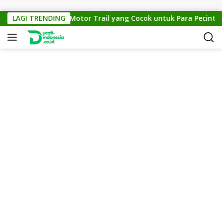
Skip to content
KTM Cross 150: Motor Trail yang Cocok untuk Para Pecinta Off
LAGI TRENDING