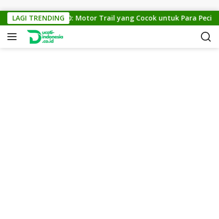
Skip to content
KTM Cross 150: Motor Trail yang Cocok untuk Para Pecinta O
LAGI TRENDING