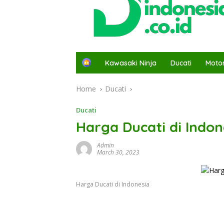
H
Kawasaki Ninja
Ducati
Moto
o
m
Home
Ducati
e
Ducati
Harga Ducati di Indon
Admin
March 30, 2023
Harga Ducati di Indonesia