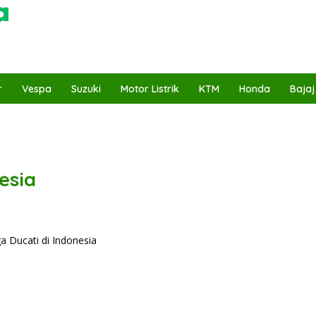
r
Vespa
Suzuki
Motor Listrik
KTM
Honda
Bajaj
esia