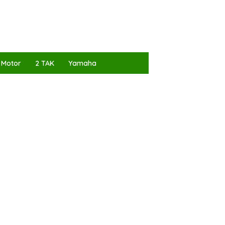
 Motor
2 TAK
Yamaha