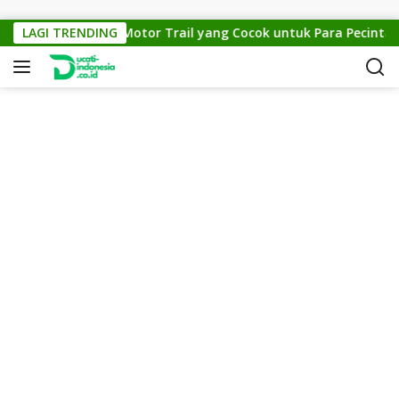
Skip to content
KTM Cross 150: Motor Trail yang Cocok untuk Para Pecinta Off
LAGI TRENDING