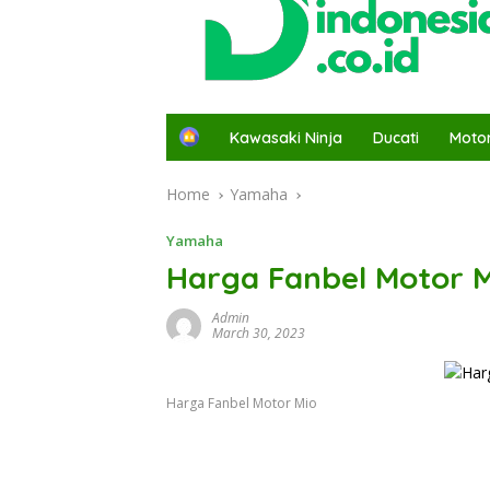
H
Kawasaki Ninja
Ducati
Moto
o
m
Home
Yamaha
e
Yamaha
Harga Fanbel Motor 
Admin
March 30, 2023
Harga Fanbel Motor Mio