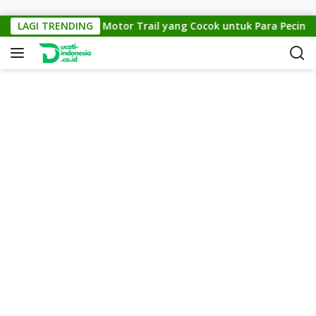
Skip to content
KTM Cross 150: Motor Trail yang Cocok untuk Para Pecinta Of
LAGI TRENDING