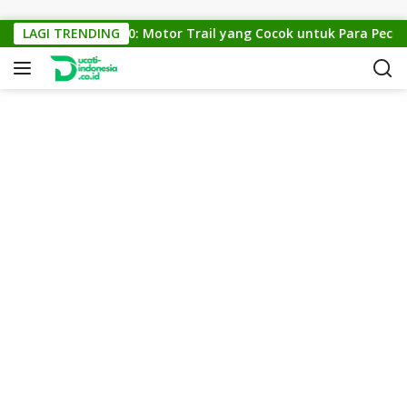
Skip to content
KTM Cross 150: Motor Trail yang Cocok untuk Para Pecinta 
LAGI TRENDING