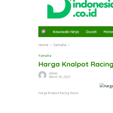
H
Kawasaki Ninja
Ducati
Moto
o
m
Home
Yamaha
e
Yamaha
Harga Knalpot Racing
Admin
March 30, 2023
Harga Knalpot Racing Vixion