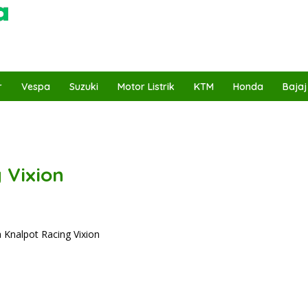
r
Vespa
Suzuki
Motor Listrik
KTM
Honda
Bajaj
 Vixion