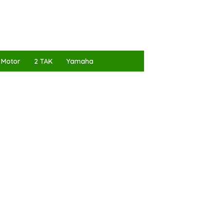
 Motor
2 TAK
Yamaha