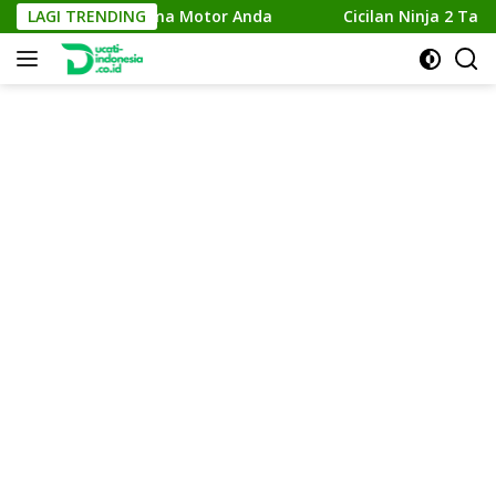
Skip
ngkatkan Performa Motor Anda
LAGI TRENDING
Cicilan Ninja 2 Tak: So
to
content