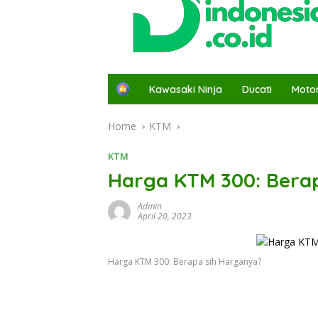
H
Kawasaki Ninja
Ducati
Moto
o
m
Home
KTM
e
KTM
Harga KTM 300: Bera
Admin
April 20, 2023
Harga KTM 300: Berapa sih Harganya?