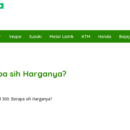
r
Vespa
Suzuki
Motor Listrik
KTM
Honda
Bajaj
pa sih Harganya?