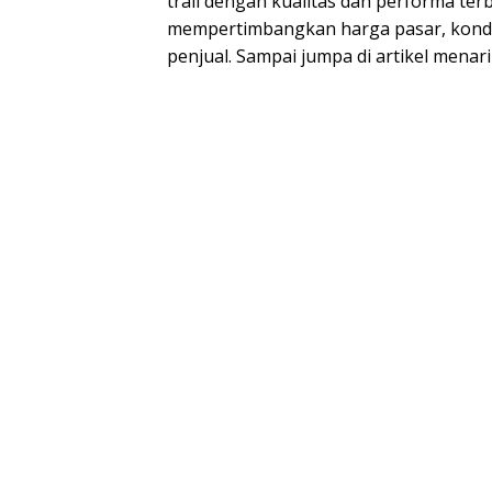
trail dengan kualitas dan performa terb
mempertimbangkan harga pasar, kondi
penjual. Sampai jumpa di artikel menari