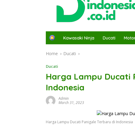
H
Kawasaki Ninja
Ducati
Moto
o
m
Home
Ducati
e
Ducati
Harga Lampu Ducati P
Indonesia
Admin
March 31, 2023
Harga Lampu Ducati Panigale Terbaru di Indonesia