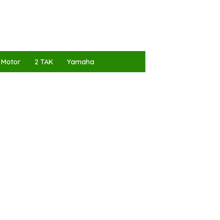
 Motor
2 TAK
Yamaha