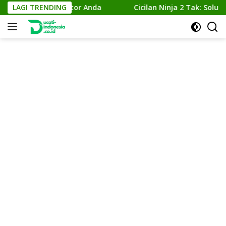
Skip
 Performa Motor Anda
LAGI TRENDING
Cicilan Ninja 2 Tak: Solusi Terb
to
content