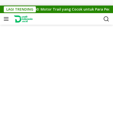
Skip to content
KTM Cross 150: Motor Trail yang Cocok untuk Para Pecinta 
LAGI TRENDING