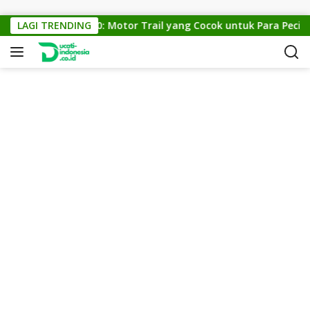
Skip to content
KTM Cross 150: Motor Trail yang Cocok untuk Para Pecinta O
LAGI TRENDING