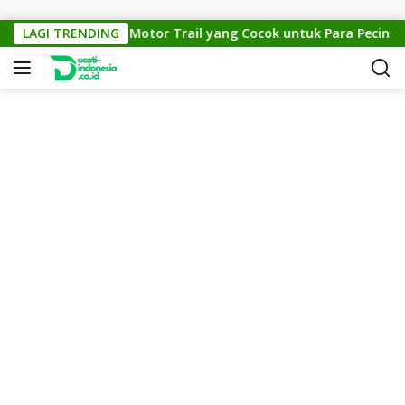
Skip to content
KTM Cross 150: Motor Trail yang Cocok untuk Para Pecinta Off
LAGI TRENDING