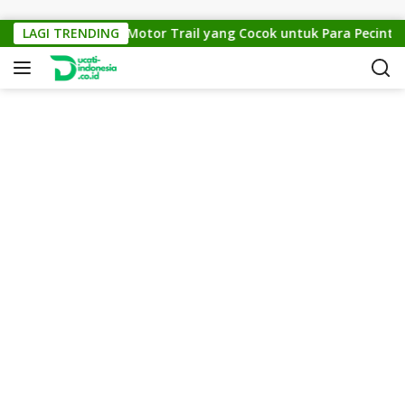
Skip to content
KTM Cross 150: Motor Trail yang Cocok untuk Para Pecinta Off
LAGI TRENDING