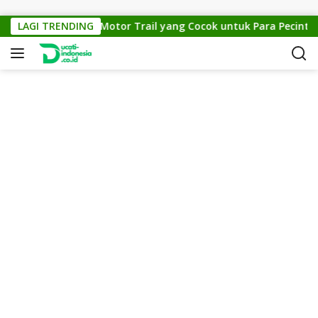
Skip to content
KTM Cross 150: Motor Trail yang Cocok untuk Para Pecinta Off
LAGI TRENDING